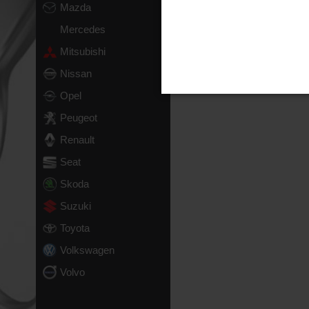
Mazda
Mercedes
Mitsubishi
Nissan
Opel
Peugeot
Renault
Seat
Skoda
Suzuki
Toyota
Volkswagen
Volvo