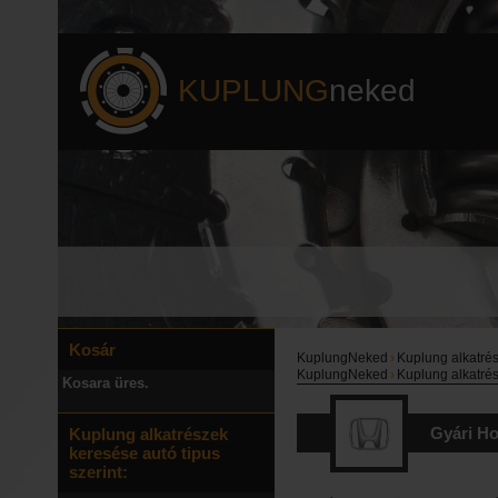
KUPLUNG
neked
Kosár
KuplungNeked
›
Kuplung alkatré
KuplungNeked
›
Kuplung alkatré
Kosara üres.
Gyári H
Kuplung alkatrészek
keresése autó tipus
szerint: