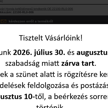
k)
yári Honda kettőstömegű lendkerék OE 22100-RL0-006
ikkszám: 22100-RL0-006
kérdezzen erről a termékről
készlet és szállítás:
árajánlat alapján
k)