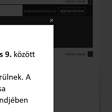
1
Találati oldalak:
bruttó kedvezményes ár:
×
1
Találati oldalak: