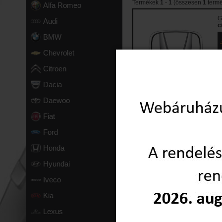
Termékek
1
-
1
(összesen
1
termé
Alfa Romeo
G
Audi
c
BMW
Chevrolet
Citroen
Dacia
Daewoo
Termékek
1
-
1
(összesen
1
termé
Fiat
Ford
Honda
Hyundai
Iveco
Kia
Lexus