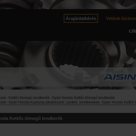
Árajánlatkérés
Velünk biztos
ci
szek
›
Kettős tömegű lendkerék
›
Gyári Honda Kettős tömegű lendkerék
szek
›
Gyári Honda Kuplung alkatrészek, szettek, lendkerekek
›
Gyári Honda Kettős
onda Kettős tömegű lendkerék