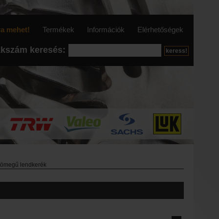
ra mehet!
Termékek
Információk
Elérhetőségek
kkszám keresés:
 tömegű lendkerék