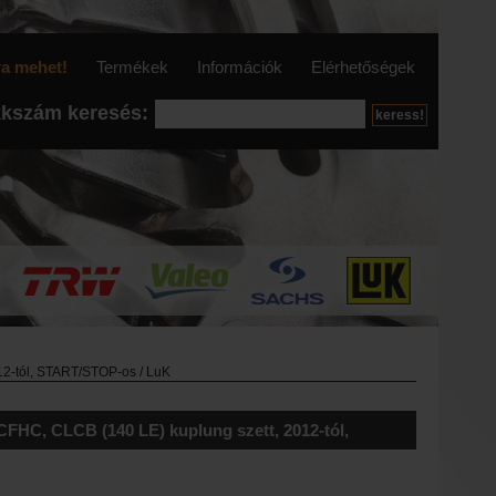
ra mehet!
Termékek
Információk
Elérhetőségek
kkszám keresés:
12-tól, START/STOP-os / LuK
CFHC, CLCB (140 LE) kuplung szett, 2012-tól,