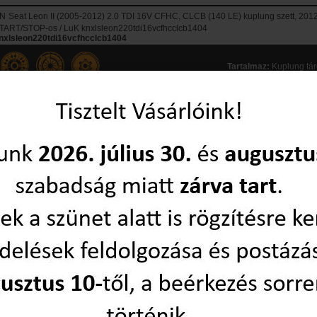
N
Seat Leon II (2005-2012) 2.0 TDI 16V CFHC, CLCB (140 LE) kuplung szett, 2012-
TART/STOP-os / LuK knxlsleon220tdi16vcfhcclcb1404
nxlsleon220tdi16vcfhcclcb1404
Tartalmaz:
Kuplung tá
készlet:
készleten!
2-3 munkanapon belül Önnél
Szállítási díj:
bruttó 2280,-Ft utánvéttel, előre utalással: 1750,-Ft