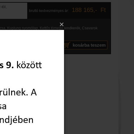
tól,
188 165
,-
Ft
bruttó kedvezményes ár:
×
rcsa, Kuplung nyomólap, Kettős tömegű lendkerék, Csavarok
rendelés:
kosárba teszem
db