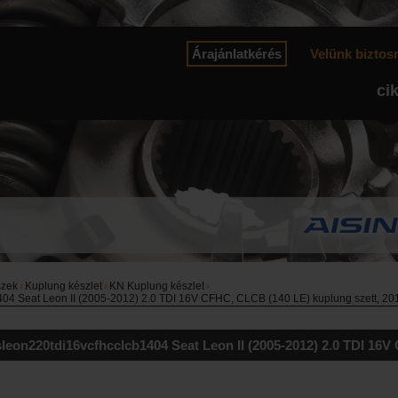
Árajánlatkérés
Velünk biztos
ci
szek
›
Kuplung készlet
›
KN Kuplung készlet
›
04 Seat Leon II (2005-2012) 2.0 TDI 16V CFHC, CLCB (140 LE) kuplung szett, 20
leon220tdi16vcfhcclcb1404 Seat Leon II (2005-2012) 2.0 TDI 16V 
TOP-os / LuK