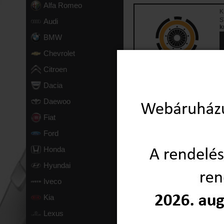
Alfa Romeo
K
S
Audi
k
BMW
Chevrolet
Citroen
Dacia
Daewoo
Fiat
Ford
Honda
Hyundai
Iveco
Kia
Lexus