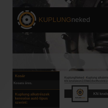
KUPLUNG
neked
Kosár
KuplungNeked
›
Kuplung alkatré
KN knxlsleon220tdi16vcfhcclcb14
Kosara üres.
KN knxls
Kuplung alkatrészek
keresése autó tipus
START/S
szerint: