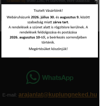
Szállítási díj:
bruttó 2280,-Ft utánvéttel, előre utalással:
1750,-Ft
rendelés:
kosárba teszem
db
KUPLUNG
neked Webáruház
Telefonos és WhatsApp ügyfélszolgálat:
H-P 9:00 - 17:00 között:
06 70 615 2274
arajanlat@kuplungneked.hu
E-mail: